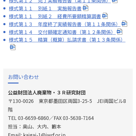
様式第１２ 完了実績報告書（第１１条関係）
様式第１１ 別紙１ 実施報告書
様式第１１ 別紙２ 経費所要額精算調書
様式第１３ 年度終了実績報告書（第１１条関係）
様式第１４ 交付額確定通知書（第１２条関係）
様式第１５ 精算（概算）払請求書（第１３条関係）
お問い合わせ
公益財団法人廃棄物・３Ｒ研究財団
〒130-0026 東京都墨田区両国3-25-5 JEI両国ビル8
階
TEL 03-6659-6860／FAX 03-5638-7164
担当：奥山、大内、籔本
Email: kaigai-1@jwrf.or.jp