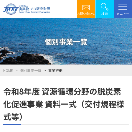
メニュー
検索
お問い合わせ
個別事業一覧
HOME
個別事業一覧
事業詳細
令和8年度 資源循環分野の脱炭素
化促進事業 資料一式（交付規程様
式等）