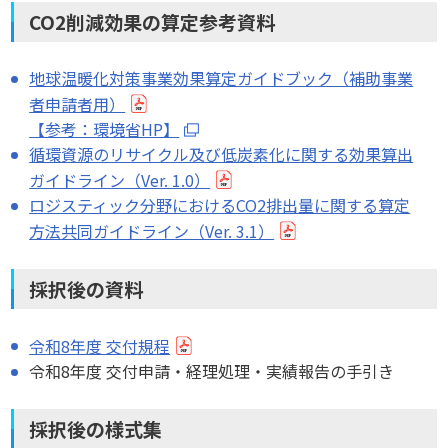
CO2削減効果の算定参考資料
地球温暖化対策事業効果算定ガイドブック（補助事業
者申請者用）
【参考：環境省HP】
循環資源のリサイクル及び低炭素化に関する効果算出
ガイドライン（Ver. 1.0）
ロジスティック分野におけるCO2排出量に関する算定
方法共同ガイドライン（Ver. 3.1）
採択後の資料
令和8年度 交付規程
令和8年度 交付申請・経理処理・実績報告の手引き
採択後の様式集