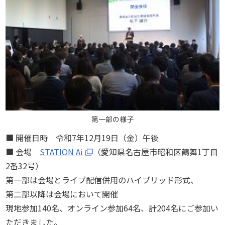
第一部の様子
■ 開催日時 令和7年12月19日（金）午後
■ 会場
STATION Ai
（愛知県名古屋市昭和区鶴舞1丁目
2番32号）
第一部は会場とライブ配信併用のハイブリッド形式、
第二部以降は会場において開催
現地参加140名、オンライン参加64名、計204名にご参加い
ただきました。