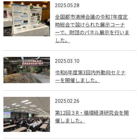
2025.05.28
全国都市清掃会議の令和7年度定
時総会で設けられた展示コーナ
ーで、財団のパネル展示を行いま
した。
2025.03.10
令和6年度第3回内外動向セミナ
ーを開催しました。
2025.02.26
第12回３R・循環経済研究会を開
催しました。