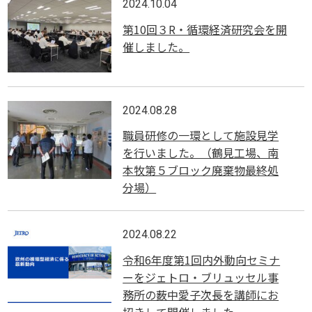
2024.10.04
第10回３R・循環経済研究会を開
催しました。
2024.08.28
職員研修の一環として施設見学
を行いました。（鶴見工場、南
本牧第５ブロック廃棄物最終処
分場）
2024.08.22
令和6年度第1回内外動向セミナ
ーをジェトロ・ブリュッセル事
務所の薮中愛子次長を講師にお
招きして開催しました。