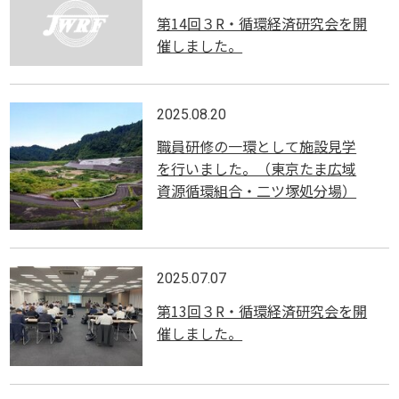
第14回３R・循環経済研究会を開
催しました。
2025.08.20
職員研修の一環として施設見学
を行いました。（東京たま広域
資源循環組合・二ツ塚処分場）
2025.07.07
第13回３R・循環経済研究会を開
催しました。