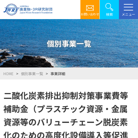
メニュー
検索
お問い合わせ
個別事業一覧
HOME
個別事業一覧
事業詳細
二酸化炭素排出抑制対策事業費等
補助金（プラスチック資源・金属
資源等のバリューチェーン脱炭素
化のための高度化設備導入等促進