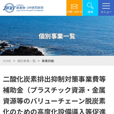
メニュー
検索
お問い合わせ
個別事業一覧
HOME
個別事業一覧
事業詳細
二酸化炭素排出抑制対策事業費等
補助金（プラスチック資源・金属
資源等のバリューチェーン脱炭素
化のための高度化設備導入等促進