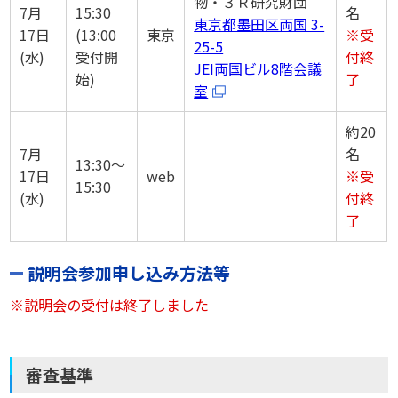
物・３Ｒ研究財団
7月
15:30
名
東京都墨田区両国 3-
17日
(13:00
東京
※受
25-5
(水)
受付開
付終
JEI両国ビル8階会議
始)
了
室
約20
7月
名
13:30～
17日
web
※受
15:30
(水)
付終
了
説明会参加申し込み方法等
※説明会の受付は終了しました
審査基準