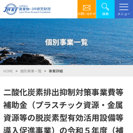
メニュー
検索
お問い合わせ
個別事業一覧
HOME
個別事業一覧
事業詳細
二酸化炭素排出抑制対策事業費等
補助金（プラスチック資源・金属
資源等の脱炭素型有効活用設備等
導入促進事業）の令和５年度（補