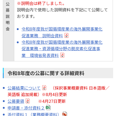
※説明会は終了しました。
公
説明会内で使用した説明資料を下記にて公開して
募
おります。
説
明
令和8年度我が国循環産業の海外展開事業化
会
促進業務 説明会資料
令和8年度我が国循環産業の海外展開事業化
促進業務・資源循環分野の脱炭素化促進事
業 環境省発表資料
令和8年度の公募に関する詳細資料
公募結果について
（採択事業概要資料 日本語版／
英語版 追加掲載）※8月4日更新
公募要領
※4月27日更新
申請書・添付資料２
添付資料１（業務概要資料）